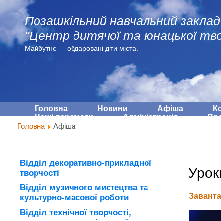
Позашкільний навчальний заклад
"Центр дитячої та юнацької тво
Майбутнє — обдарованi діти міста.
Головна
Новини
Афіша
К
Наші перемоги
Адмiнiстрацiя
Про
Головна
Афіша
Відділ декоративно-прикладної
Урок
творчості
Відділ музичного мистецтва та
Заванта
культурно-масової роботи
Відділ технічної творчості,