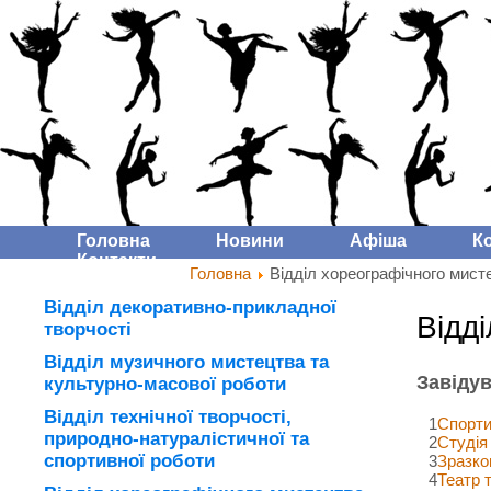
Головна
Новини
Афіша
К
Контакти
Головна
Відділ хореографічного мист
Відділ декоративно-прикладної
Відд
творчості
Відділ музичного мистецтва та
Завідув
культурно-масової роботи
Відділ технічної творчості,
1
Спорти
природно-натуралістичної та
2
Студія
спортивної роботи
3
Зразко
4
Театр 