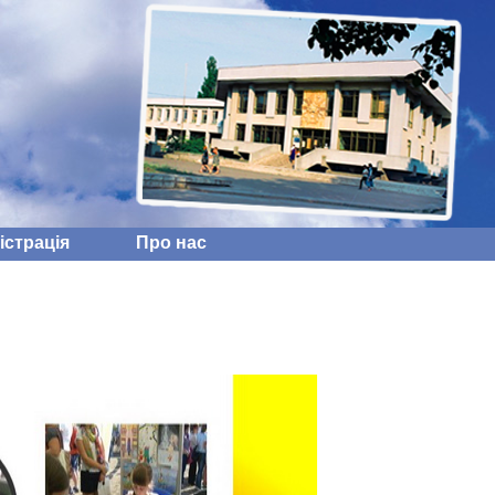
iстрацiя
Про нас