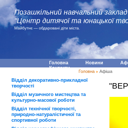
Позашкільний навчальний заклад
"Центр дитячої та юнацької тво
Майбутнє — обдарованi діти міста.
Головна
Новини
Аф
Контакти
Головна
Афіша
Відділ декоративно-прикладної
"ВЕ
творчості
Відділ музичного мистецтва та
культурно-масової роботи
Відділ технічної творчості,
природно-натуралістичної та
спортивної роботи