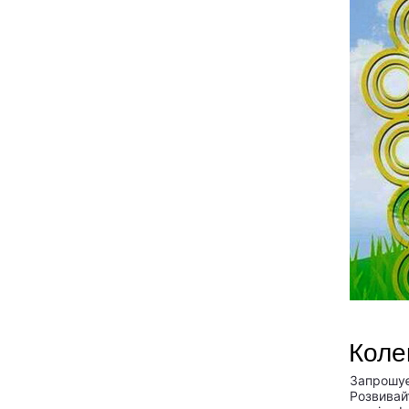
Коле
Запрошує
Розвивай