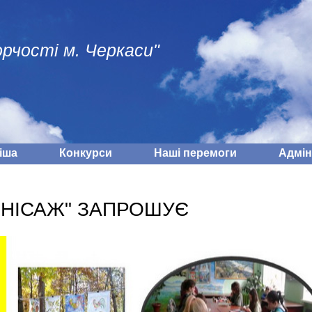
рчості м. Черкаси"
іша
Конкурси
Наші перемоги
Адмiн
РНІСАЖ" ЗАПРОШУЄ