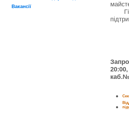
майсте
Вакансії
Г
підтри
Запрош
20:00,
каб.
Сек
Від
під