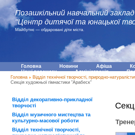
Позашкільний навчальний заклад
"Центр дитячої та юнацької тво
Майбутнє — обдарованi діти міста.
Головна
Новини
Афіша
К
Наші перемоги
Адмiнiстрацiя
Про
Головна
Відділ технічної творчості, природно-натуралісти
Секція художньої гімнастики "Арабеск"
Відділ декоративно-прикладної
Секц
творчості
Відділ музичного мистецтва та
культурно-масової роботи
Трене
Відділ технічної творчості,