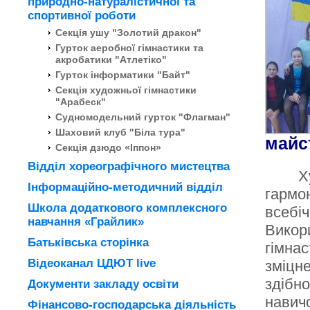
природно-натуралістичної та
спортивної роботи
Секція ушу "Золотий дракон"
Гурток аеробної гімнастики та
акробатики "Атлетіко"
Гурток інформатики "Байт"
Секція художньої гімнастики
"Арабеск"
Судномодельний гурток "Флагман"
Шаховий клуб "Біла тура"
майс
Секція дзюдо «Іппон»
Відділ хореографічного мистецтва
Х
Інформаційно-методичний відділ
гармон
Школа додаткового комплексного
всебіч
навчання «Грайлик»
Викор
Батьківська сторінка
гімнас
Відеоканал ЦДЮТ live
зміцне
здібно
Документи закладу освіти
навич
Фінансово-господарська діяльність