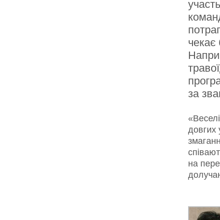
участь
команд
потрап
чекає
Наприк
травої
прогр
за зва
«Весел
довгих 
змаганн
співают
на пере
долучаю