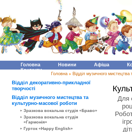
Головна
Новини
Афіша
К
Контакти
Головна
Відділ музичного мистецтва 
Відділ декоративно-прикладної
Куль
творчості
Відділ музичного мистецтва та
Для 
культурно-масової роботи
роц
Зразкова вокальна студія «Браво»
Робот
Зразкова вокальна студія
ігр
«Гармонія»
ді
Гурток «Happy English»