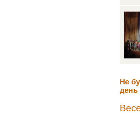
Не б
день 
Весе