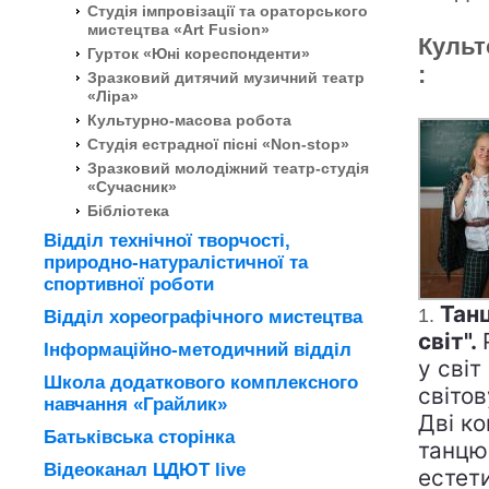
Студія імпровізації та ораторського
мистецтва «Art Fusion»
Культ
Гурток «Юні кореспонденти»
:
Зразковий дитячий музичний театр
«Ліра»
Культурно-масова робота
Студія естрадної пісні «Non-stop»
Зразковий молодіжний театр-студія
«Сучасник»
Бібліотека
Відділ технічної творчості,
природно-натуралістичної та
спортивної роботи
Тан
1.
Відділ хореографічного мистецтва
світ".
Інформаційно-методичний відділ
у світ
Школа додаткового комплексного
світов
навчання «Грайлик»
Дві к
Батьківська сторінка
танцю
Відеоканал ЦДЮТ live
естети