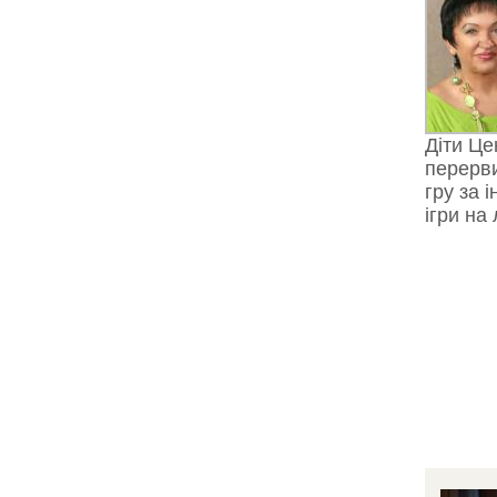
Діти Це
перерви
гру за 
ігри на