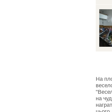
На пл
весел
"Весе
на чу
награт
цього 