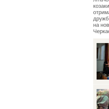
козаки
отрим
дружби
на нов
Черкас