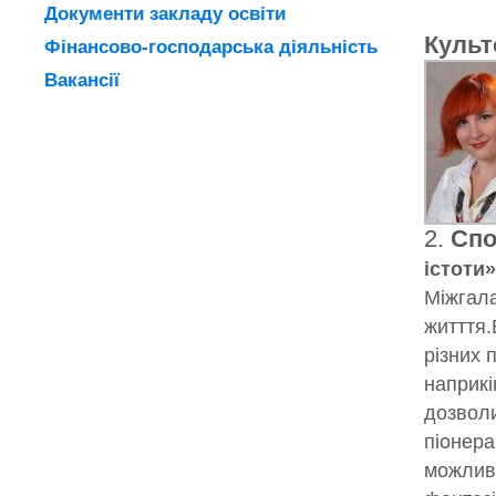
Документи закладу освіти
Культ
Фінансово-господарська діяльність
Вакансії
2.
Спо
істоти»
Міжгала
житття.
різних 
наприкі
дозволи
піонера
можливо