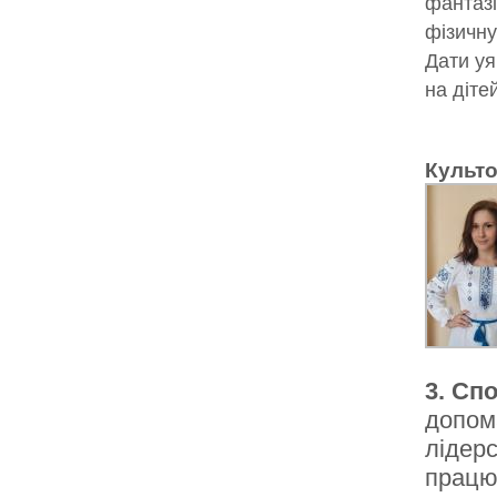
фантазі
фізичну
Дати уя
на дітей
Культо
3. Сп
допома
лідерс
працюв