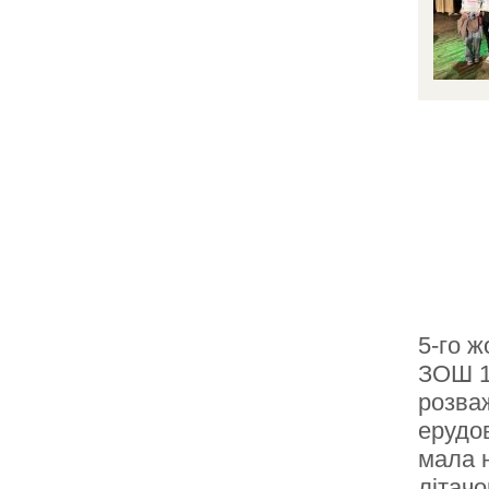
5-го ж
ЗОШ 12
розваж
ерудо
мала н
літачо