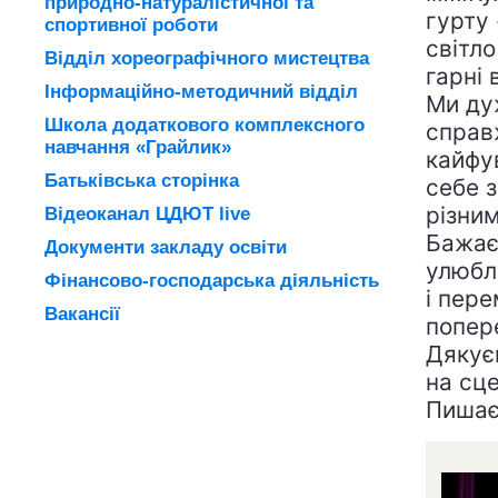
природно-натуралістичної та
гурту
спортивної роботи
світло
Відділ хореографічного мистецтва
гарні 
Інформаційно-методичний відділ
Ми ду
Школа додаткового комплексного
справ
навчання «Грайлик»
кайфув
Батьківська сторінка
себе з
різни
Відеоканал ЦДЮТ live
Бажаєм
Документи закладу освіти
улюбле
Фінансово-господарська діяльність
і пере
Вакансії
попер
Дякує
на сце
Пишає