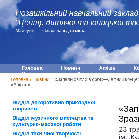
Позашкільний навчальний заклад
"Центр дитячої та юнацької тво
Майбутнє — обдарованi діти міста.
Головна
Новини
Афіша
К
Наші перемоги
Адмiнiстрацiя
Про
Головна
Новини
«Запали світло в собі»—Звітний концер
«Анфас»
Відділ декоративно-прикладної
«Зап
творчості
Зраз
Відділ музичного мистецтва та
культурно-масової роботи
23 тр
Відділ технічної творчості,
ім.І.К