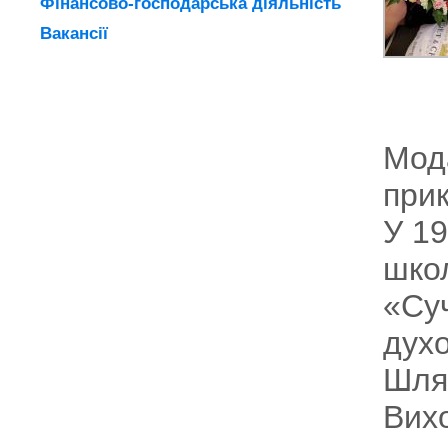
Фінансово-господарська діяльність
Вакансії
Мода
прик
У 19
шко
«Суч
духо
Шля
Вихо