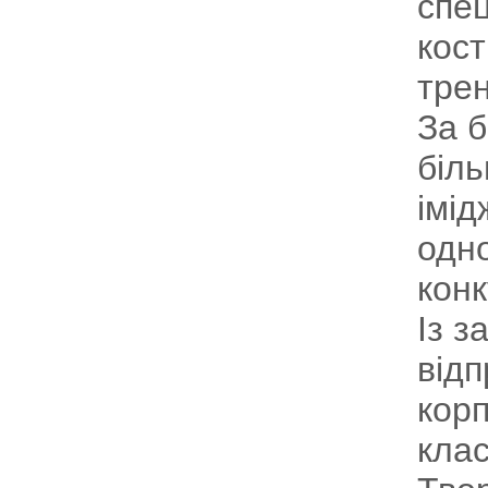
спец
кос
трен
За б
біль
імід
одно
конк
Із з
від
корп
кла