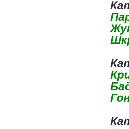
Кат
Па
Жу
Шк
Ка
Кр
Бад
Гон
Ка