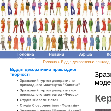
Головна
Новини
Афіша
К
Контакти
Головна
Відділ декоративно-прикладн
Відділ декоративно-прикладної
Зраз
творчості
Зразковий гурток декоративно-
моде
прикладного мистецтва "Кокетка"
Зразковий гурток декоративно-
прикладного мистецтва «Флора»
Кер
Студія «Веселе тісто»
Студія бісероплетіння «Фантазія»
Зразковий гурток "Яскраві барви"