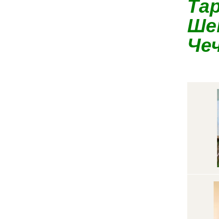
Тар
Ше
Че