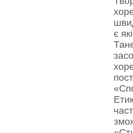
Тво
хоре
швид
є як
Тан
засо
хоре
пост
«Спо
Етик
част
змож
«Ст