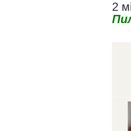
2 м
Пи