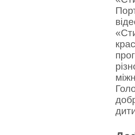
Порт
віде
«Сти
крас
прог
різн
міжн
Голо
добр
дит