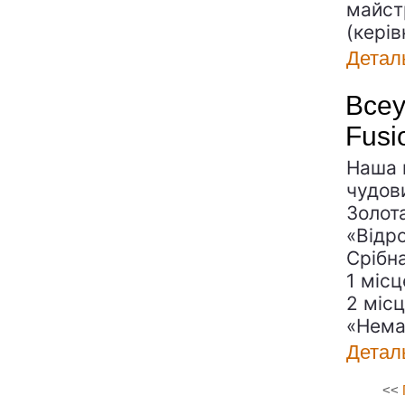
майстр
(кері
Детал
Всеу
Fusi
Наша 
чудов
Золот
«Відр
Срібн
1 міс
2 міс
«Нема
Детал
<<