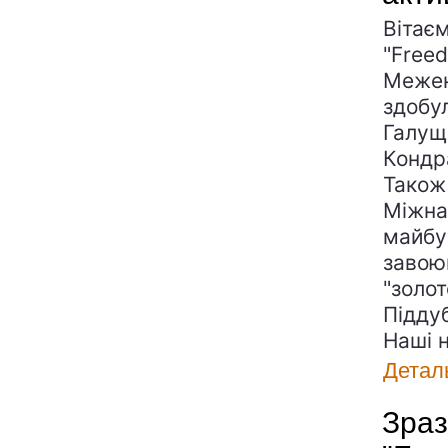
Вітає
"Free
Межен
здобул
Галущ
Кондра
Також
Міжна
майбу
завою
"золо
Підду
Наші н
Детал
Зраз