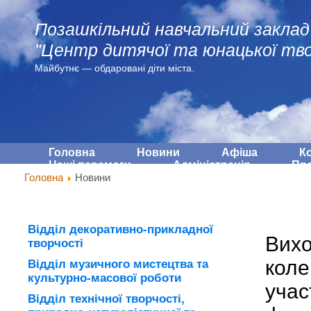
Позашкільний навчальний заклад
"Центр дитячої та юнацької тво
Майбутнє — обдарованi діти міста.
Головна
Новини
Афіша
К
Наші перемоги
Адмiнiстрацiя
Про
Головна
Новини
Відділ декоративно-прикладної
Вихо
творчості
коле
Відділ музичного мистецтва та
культурно-масової роботи
учас
Відділ технічної творчості,