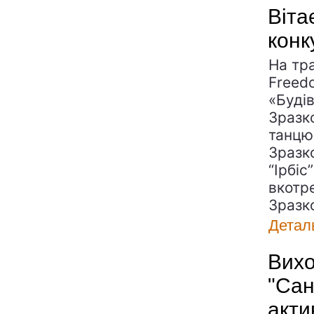
Віта
конк
На тр
Freed
«Буді
Зразк
танцю
Зразк
“Ірбіс
вкотр
Зразк
Детал
Вихо
"Сан
акти