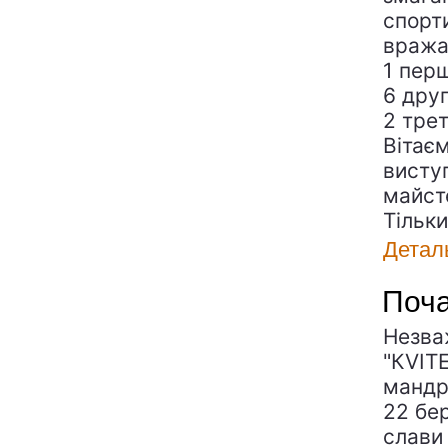
спорт
вража
1 пер
6 дру
2 трет
Вітає
висту
майст
Тільк
Детал
Поча
Незва
"КVIT
мандр
22 бе
слави