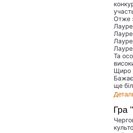
конкур
участ
Отже 
Лауреа
Лауреа
Лауреа
Лауреа
Та ос
високи
Щиро 
Бажає
ще біл
Детал
Гра 
Черго
культо