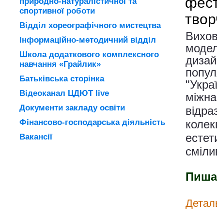
фест
природно-натуралістичної та
спортивної роботи
твор
Відділ хореографічного мистецтва
Вихов
Інформаційно-методичний відділ
модел
Школа додаткового комплексного
дизай
навчання «Грайлик»
попул
Батьківська сторінка
"Укра
Відеоканал ЦДЮТ live
міжна
Документи закладу освіти
відра
Фінансово-господарська діяльність
колек
естет
Вакансії
сміли
Пиша
Детал