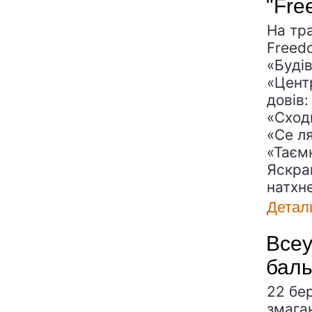
"Fre
На тр
Freed
«Буді
«Цент
довів:
«Сходи
«Се ля
«Таєм
Яскрав
натхн
Детал
Всеу
баль
22 бе
змага