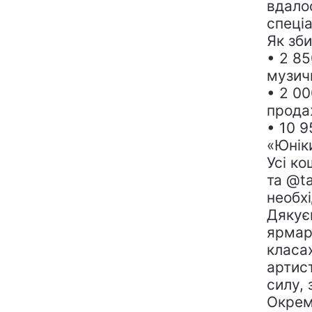
вдалос
спеціа
Як зб
• 2 85
музичн
• 2 00
продаж
• 10 
«Юнік
Усі к
та @ta
необхі
Дякує
ярмар
класа
артис
силу, 
Окрем