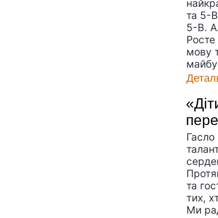
найкр
та 5-
5-В. А
Росте 
мову т
майбут
Детал
«Діт
пере
Гасло
талан
серде
Протя
та гос
тих, х
Ми ра