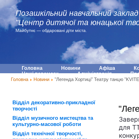
Позашкільний навчальний заклад
"Центр дитячої та юнацької тво
Майбутнє — обдарованi діти міста.
Головна
Новини
Афіша
К
Наші перемоги
Адмiнiстрацiя
Про
Головна
Новини
"Легенда Хортиці" Театру танцю "KVIT
Відділ декоративно-прикладної
"Лег
творчості
Відділ музичного мистецтва та
Завер
культурно-масової роботи
для Т
Відділ технічної творчості,
конкур