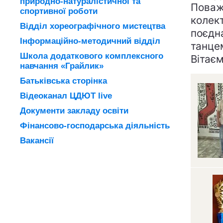
природно-натуралістичної та
Поваж
спортивної роботи
колект
Відділ хореографічного мистецтва
поєдн
Інформаційно-методичний відділ
танце
Школа додаткового комплексного
Вітає
навчання «Грайлик»
Батьківська сторінка
Відеоканал ЦДЮТ live
Документи закладу освіти
Фінансово-господарська діяльність
Вакансії