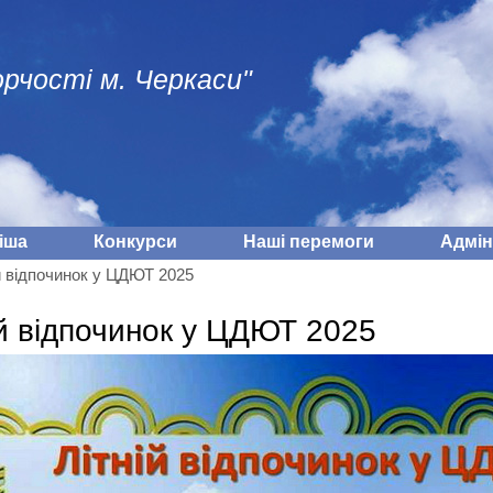
рчості м. Черкаси"
іша
Конкурси
Наші перемоги
Адмiн
й відпочинок у ЦДЮТ 2025
ій відпочинок у ЦДЮТ 2025