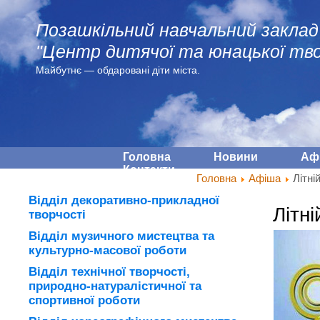
Позашкільний навчальний заклад
"Центр дитячої та юнацької тво
Майбутнє — обдарованi діти міста.
Головна
Новини
Аф
Контакти
Головна
Афіша
Літні
Відділ декоративно-прикладної
Літн
творчості
Відділ музичного мистецтва та
культурно-масової роботи
Відділ технічної творчості,
природно-натуралістичної та
спортивної роботи