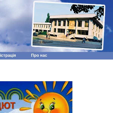
iстрацiя
Про нас