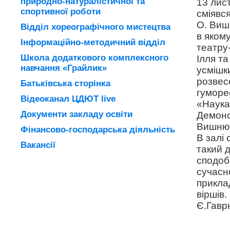
природно-натуралістичної та
13 лис
спортивної роботи
сміявс
О. Виш
Відділ хореографічного мистецтва
в яком
Інформаційно-методичний відділ
театру-
Школа додаткового комплексного
Ілля та
навчання «Грайлик»
усмішк
розвес
Батьківська сторінка
гуморе
Відеоканал ЦДЮТ live
«Наука
Документи закладу освіти
Демонс
Вишню т
Фінансово-господарська діяльність
В залі
Вакансії
такий 
сподоба
сучасно
прикла
віршів
Є.Гавр