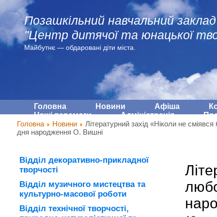
Позашкільний навчальний заклад
"Центр дитячої та юнацької тво
Майбутнє — обдарованi діти міста.
Головна
Новини
Афіша
К
Наші перемоги
Адмiнiстрацiя
Про
Головна
Новини
Літературний захід «Ніколи не сміявся б
дня народження О. Вишні
Відділ декоративно-прикладної
Літе
творчості
любо
Відділ музичного мистецтва та
культурно-масової роботи
наро
Відділ технічної творчості,